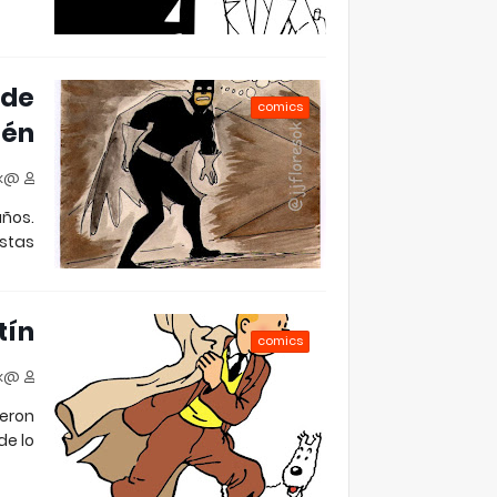
 de
comics
én
@jjfloresok
años.
tas …
tín
comics
@jjfloresok
ieron
e lo…