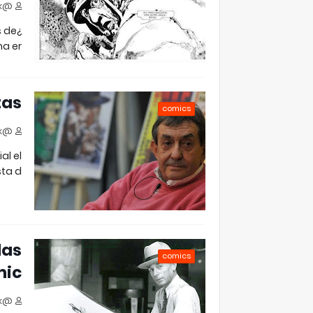
@jjfloresok
s de
a er…
tas
comics
@jjfloresok
al el
ta d…
las
comics
mic
@jjfloresok