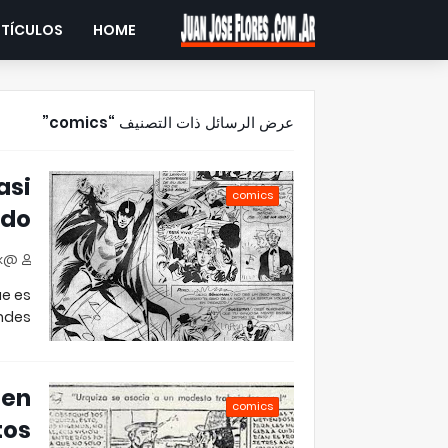
RTÍCULOS
HOME
comics
عرض الرسائل ذات التصنيف
asi
comics
ado
@jjfloresok
ue es
ndes…
 en
comics
tos