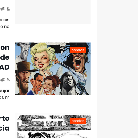
@jjfloresok
risis
 no?…
con
comics
 de
AD
@jjfloresok
bujar
os m…
rto
comics
cia