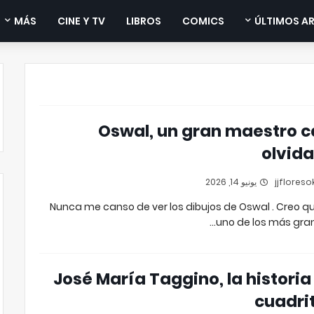
MÁS
CINE Y TV
LIBROS
COMICS
ÚLTIMOS A
Oswal, un gran maestro c
olvid
يونيو 14, 2026
Nunca me canso de ver los dibujos de Oswal . Creo q
uno de los más gra
José María Taggino, la historia
cuadri