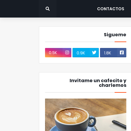
CONTACTOS
Sigueme
0.5K
0.9K
1.8K
Invitame un cafecito y
charlemos