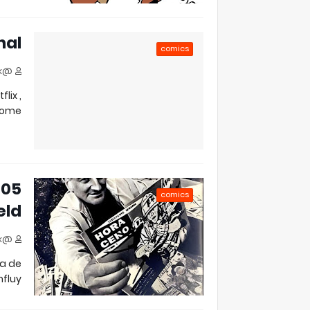
nal
comics
@jjfloresok
lix ,
ome…
comics
eld
@jjfloresok
ta de
fluy…