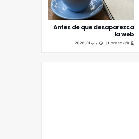
Antes de que desaparezca
la web
مايو 31, 2026
@jjfloresok