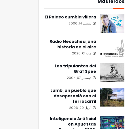
Más leídos
El Polaco cumbia villera
سبتمبر 14, 2006
Radio Necochea, una
historia en el aire
مايو 01, 2026
Los tripulantes del
Graf Spee
ديسمبر 07, 2004
Lumb, un pueblo que
desapareció con el
ferrocarril
أبريل 20, 2006
Inteligencia Artificial
en Apuestas