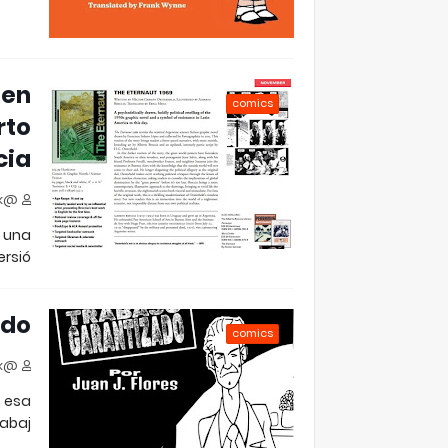
 en
comics
rto
cia
@jjfloresok
ó una
rsió…
ado
comics
@jjfloresok
n esa
abaj…