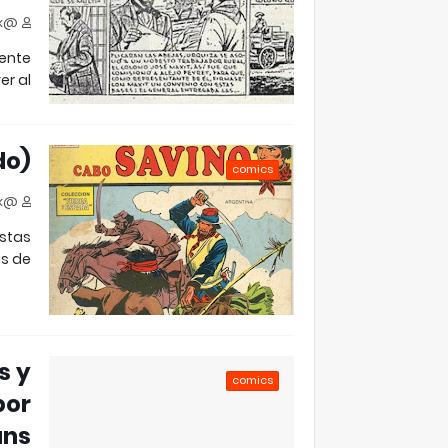
@jjfloresok
mente
r al…
do)
comics
@jjfloresok
istas
 de …
s y
comics
por
ans