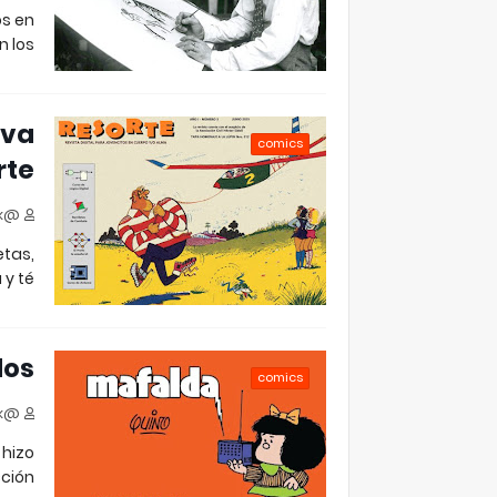
os en
 los …
eva
comics
rte
@jjfloresok
etas,
y té…
dos
comics
@jjfloresok
 hizo
ción…