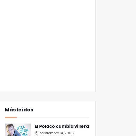
Más leídos
El Polaco cumbia villera
septiembre 14, 2006