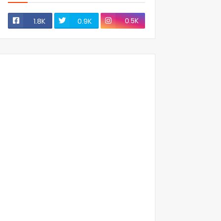
0.5K
1.8K
0.9K