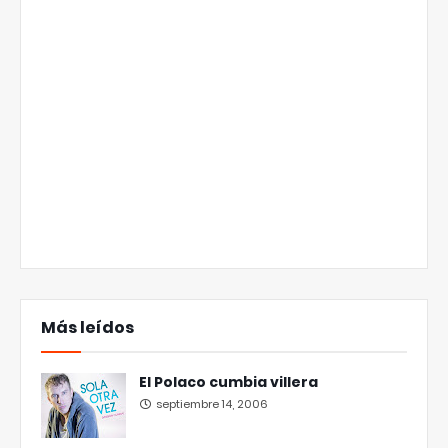
Más leídos
El Polaco cumbia villera
septiembre 14, 2006