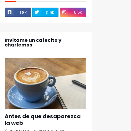
0.5K
1.8K
0.9K
Invitame un cafecito y
charlemos
Antes de que desaparezca
la web