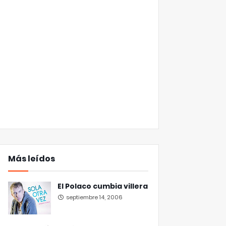
Más leídos
El Polaco cumbia villera
septiembre 14, 2006