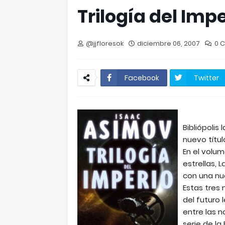
Trilogía del Imp
@jjfloresok
diciembre 06, 2007
0 
Facebook
Twitter
Bibliópolis
nuevo títul
En el volu
estrellas, L
con una nu
Estas tres
del futuro
entre las 
serie de la