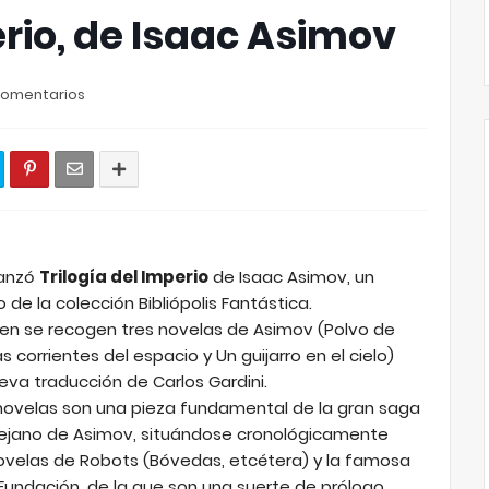
erio, de Isaac Asimov
Comentarios
 lanzó
Trilogía del Imperio
de Isaac Asimov, un
o de la colección Bibliópolis Fantástica.
men se recogen tres novelas de Asimov (Polvo de
as corrientes del espacio y Un guijarro en el cielo)
eva traducción de Carlos Gardini.
 novelas son una pieza fundamental de la gran saga
 lejano de Asimov, situándose cronológicamente
novelas de Robots (Bóvedas, etcétera) y la famosa
 Fundación, de la que son una suerte de prólogo.