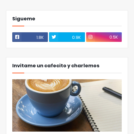
Sigueme
0.5K
1.8K
0.9K
Invitame un cafecito y charlemos