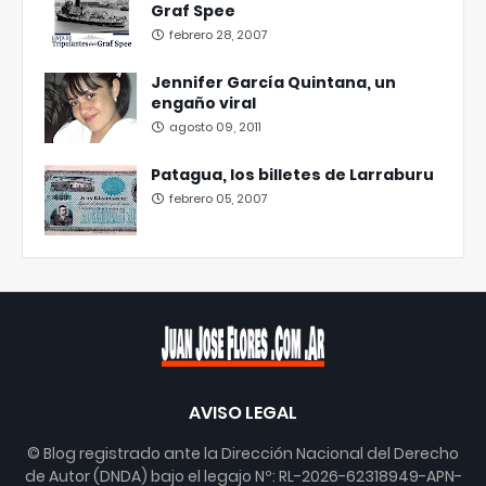
Graf Spee
febrero 28, 2007
Jennifer García Quintana, un
engaño viral
agosto 09, 2011
Patagua, los billetes de Larraburu
febrero 05, 2007
AVISO LEGAL
© Blog registrado ante la Dirección Nacional del Derecho
de Autor (DNDA) bajo el legajo Nº: RL-2026-62318949-APN-