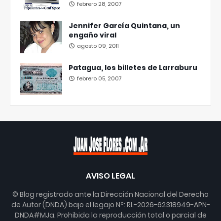
febrero 28, 2007
Jennifer García Quintana, un
engaño viral
agosto 09, 2011
Patagua, los billetes de Larraburu
febrero 05, 2007
AVISO LEGAL
© Blog registrado ante la Dirección Nacional del Derecho
de Autor (DNDA) bajo el legajo Nº: RL-2026-62318949-APN-
DNDA#MJa. Prohibida la reproducción total o parcial de