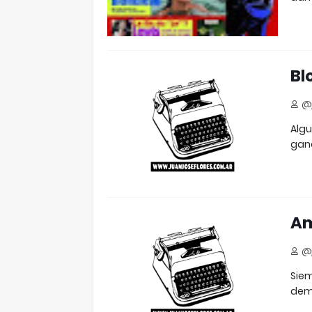
Bl
@j
Algu
gana
Am
@j
Siem
dem