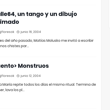
lle64, un tango y un dibujo
nimado
jfloresok
junio 16, 2004
nes del año pasado, Matías Molusko me invitó a escribir
nos chistes par…
ento> Monstruos
jfloresok
junio 12, 2004
 María repite todos los días el mismo ritual. Termina de
r, lava los pl…