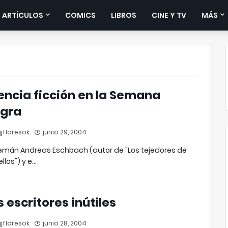
 ARTÍCULOS
COMICS
LIBROS
CINE Y TV
MÁS
encia ficción en la Semana
gra
jfloresok
junio 29, 2004
lemán Andreas Eschbach (autor de "Los tejedores de
llos") y e…
s escritores inútiles
jfloresok
junio 28, 2004