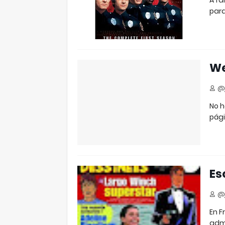
A fa
para
We
@j
No h
pág
Es
@j
En F
admi