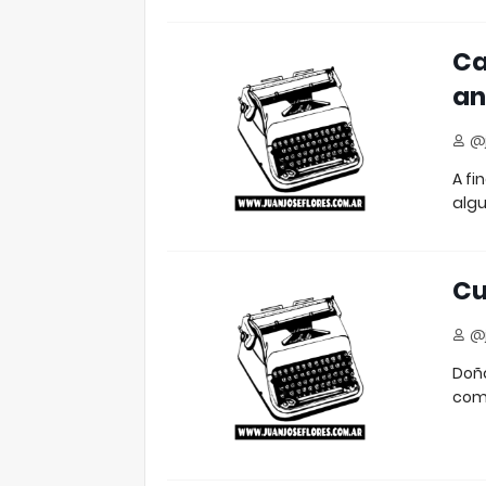
Ca
a
@j
A fi
algu
Cu
@j
Doña
come