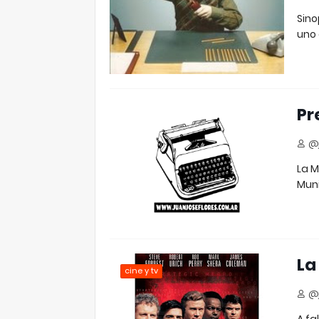
Sino
uno 
Pr
@j
La M
Muni
La
cine y tv
@j