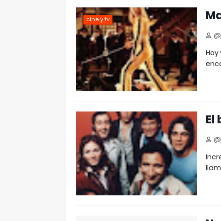
Ma
cine y tv
@j
Hoy 
enca
El
@j
Incr
lla