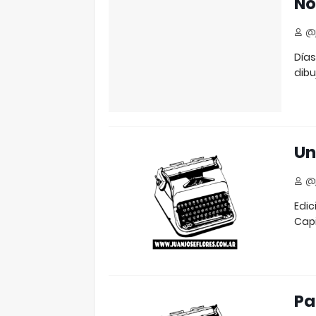
No
@j
Días
dibu
Un
@j
Edic
Capi
Pa