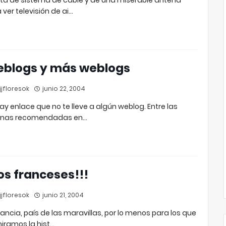
lta de sistema de cable y de una miserable antena
 ver televisión de ai…
blogs y más weblogs
jfloresok
junio 22, 2004
ay enlace que no te lleve a algún weblog. Entre las
inas recomendadas en…
os franceses!!!
jfloresok
junio 21, 2004
rancia, país de las maravillas, por lo menos para los que
ramos la hist…