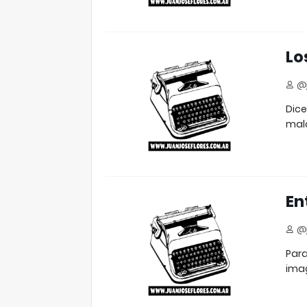
Lo
@j
Dice
mal
En
@j
Para
imag