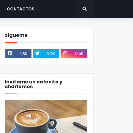
CONTACTOS
Sigueme
0.5K
1.8K
0.9K
Invitame un cafecito y
charlemos