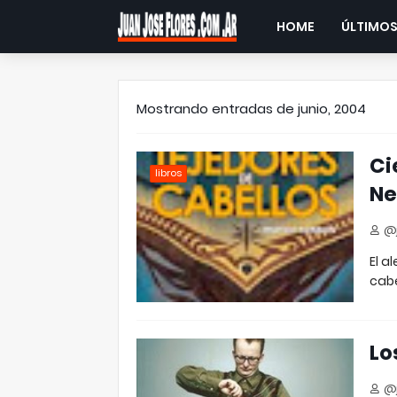
HOME
ÚLTIMOS
Mostrando entradas de junio, 2004
Ci
libros
Ne
@j
El a
cabe
Lo
@j