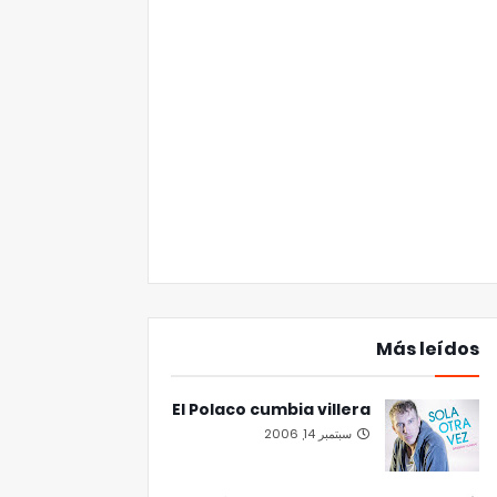
Más leídos
El Polaco cumbia villera
سبتمبر 14, 2006