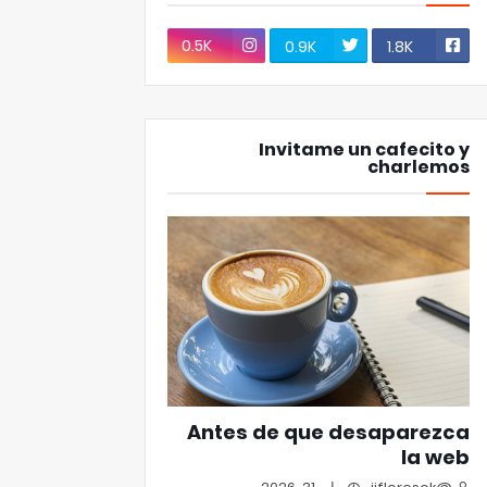
0.5K
0.9K
1.8K
Invitame un cafecito y
charlemos
Antes de que desaparezca
la web