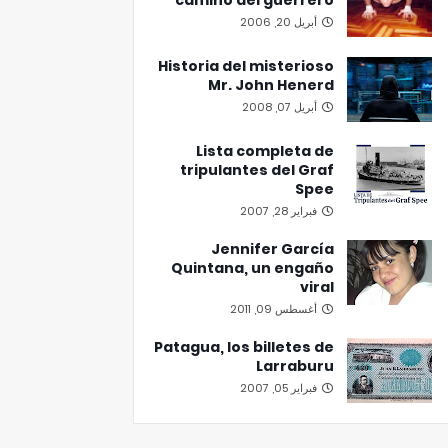
camino del guerrero
أبريل 20, 2006
Historia del misterioso
Mr. John Henerd
أبريل 07, 2008
Lista completa de
tripulantes del Graf
Spee
فبراير 28, 2007
Jennifer García
Quintana, un engaño
viral
أغسطس 09, 2011
Patagua, los billetes de
Larraburu
فبراير 05, 2007