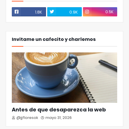
0.5K
1.8K
0.9K
Invitame un cafecito y charlemos
Antes de que desaparezca la web
@jjfloresok
mayo 31, 2026