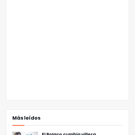
Más leídos
El Polaco cumbia villera